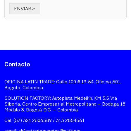
ENVIAR >
Contacto
OFICINA LATIN TRADE: Calle 100 # 19-54. Oficina 501.
Bogotá, Colombia.
SOLUTION FACTORY: Autopista Medellín, KM 3.5 Vía
Siberia, Centro Empresarial Metropolitano – Bodega 18
Módulo 3. Bogotá D.C. – Colombia
Cel: (57) 321 2606389 / 313 2854561
email:
skf.entrenamientos@skf.com