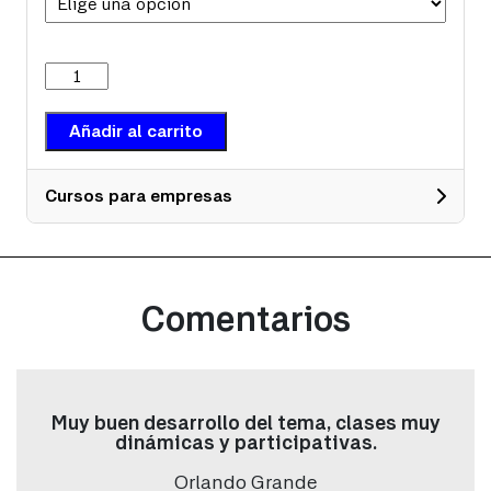
Conceptos
básicos
de
balanceo
Añadir al carrito
de
rotores
cantidad
Cursos para empresas
Datos
Seleccionar tipo de persona: (copia)
*
Comentarios
Nombre
*
Muy buen desarrollo del tema, clases muy
dinámicas y participativas.
Apellido
*
Orlando Grande