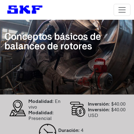
Conceptos básicos de
balanceo de rotores
Modalidad:
En
Inversión:
$
40.00
vivo
Inversión:
$40.00
Modalidad:
USD
Presencial
Duración:
4