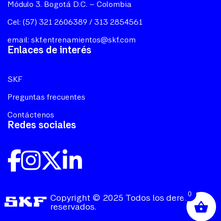
Módulo 3. Bogotá D.C. – Colombia
Cel: (57) 321 2606389 / 313 2854561
email:
skf.entrenamientos@skf.com
Enlaces de interés
SKF
Preguntas frecuentes
Contáctenos
Redes sociales
0
Copyright © 2025 Todos los derechos
reservados.