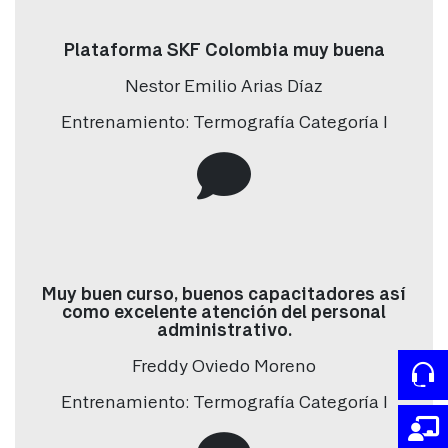
Tipo de industria
*
Plataforma SKF Colombia muy buena
Nestor Emilio Arias Díaz
Ciudad
*
Entrenamiento: Termografía Categoría I
Interés
Tipo de interés
*
Muy buen curso, buenos capacitadores así
como excelente atención del personal
Términos y condiciones
administrativo.
Acepta términos y condiciones
Freddy Oviedo Moreno
Si
Entrenamiento: Termografía Categoría I
No
Lorem ipsum dolor sit amet, consectetur adipiscing elit. Fusce