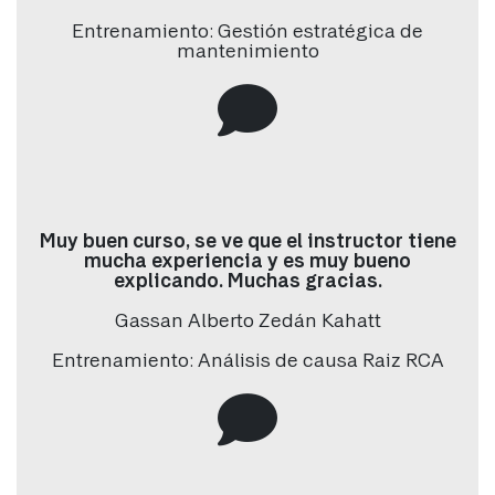
Entrenamiento: Gestión estratégica de
mantenimiento
Correo electrónico
*
Teléfono/Whatsapp
*
Muy buen curso, se ve que el instructor tiene
País
*
mucha experiencia y es muy bueno
explicando. Muchas gracias.
Gassan Alberto Zedán Kahatt
Empresa
*
Entrenamiento: Análisis de causa Raiz RCA
Cargo / Ocupación
*