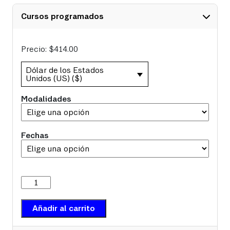
Cursos programados
Precio:
$
414.00
Dólar de los Estados
Unidos (US) ($)
Modalidades
Fechas
Fundamentos,
selección
y
aplicación
Añadir al carrito
de
sistemas
sellados