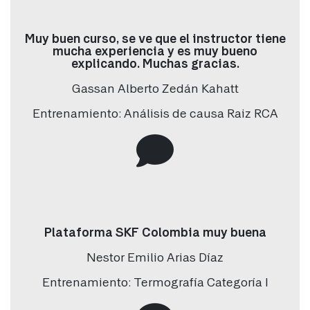
Muy buen curso, se ve que el instructor tiene
País
*
mucha experiencia y es muy bueno
explicando. Muchas gracias.
Gassan Alberto Zedán Kahatt
Empresa
*
Entrenamiento: Análisis de causa Raiz RCA
Cargo / Ocupación
*
Tipo de industria
*
Plataforma SKF Colombia muy buena
Nestor Emilio Arias Díaz
Ciudad
*
Entrenamiento: Termografía Categoría I