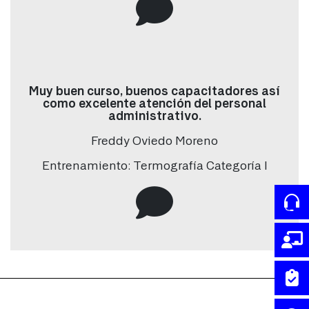
Interés
Tipo de interés
*
Muy buen curso, buenos capacitadores así
como excelente atención del personal
Términos y condiciones
administrativo.
Acepta términos y condiciones
Freddy Oviedo Moreno
Si
Entrenamiento: Termografía Categoría I
No
Lorem ipsum dolor sit amet, consectetur adipiscing elit. Fusce
dignissim ligula vulputate, ornare dolor vitae, congue quam.
ENVIAR >