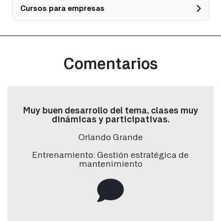
cantidad
Cursos para empresas
Datos
Seleccionar tipo de persona: (copia)
*
Comentarios
Nombre
*
Muy buen desarrollo del tema, clases muy
dinámicas y participativas.
Apellido
*
Orlando Grande
Entrenamiento: Gestión estratégica de
mantenimiento
Correo electrónico
*
Teléfono/Whatsapp
*