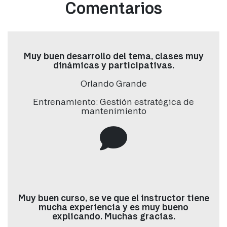
Comentarios
Nombre
*
Muy buen desarrollo del tema, clases muy
dinámicas y participativas.
Apellido
*
Orlando Grande
Entrenamiento: Gestión estratégica de
mantenimiento
Correo electrónico
*
Teléfono/Whatsapp
*
Muy buen curso, se ve que el instructor tiene
País
*
mucha experiencia y es muy bueno
explicando. Muchas gracias.