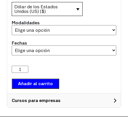
Dólar de los Estados
Unidos (US) ($)
Modalidades
Fechas
Alineación
de
precisión
de
Añadir al carrito
ejes
y
poleas
cantidad
Cursos para empresas
Datos
Seleccionar tipo de persona: (copia)
*