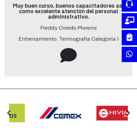
Muy buen curso, buenos capacitadores así
como excelente atención del personal
Términos y condiciones
administrativo.
Acepta términos y condiciones
Freddy Oviedo Moreno
Si
Entrenamiento: Termografía Categoría I
No
Lorem ipsum dolor sit amet, consectetur adipiscing elit. Fusce
dignissim ligula vulputate, ornare dolor vitae, congue quam.
ENVIAR >