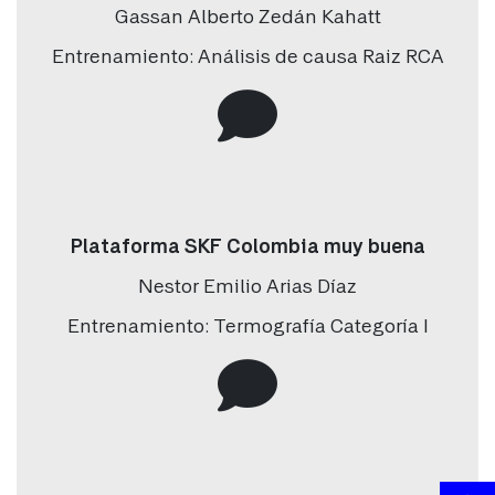
Gassan Alberto Zedán Kahatt
Empresa
*
Entrenamiento: Análisis de causa Raiz RCA
Cargo / Ocupación
*
Tipo de industria
*
Plataforma SKF Colombia muy buena
Nestor Emilio Arias Díaz
Ciudad
*
Entrenamiento: Termografía Categoría I
Interés
Tipo de interés
*