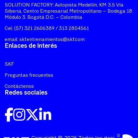
SOLUTION FACTORY: Autopista Medellín, KM 3.5 Vía
Siberia, Centro Empresarial Metropolitano – Bodega 18
Módulo 3. Bogotá D.C. – Colombia
Cel: (57) 321 2606389 / 313 2854561
email:
skf.entrenamientos@skf.com
Enlaces de interés
SKF
Preguntas frecuentes
Contáctenos
Redes sociales
0
Copyright © 2025 Todos los derechos