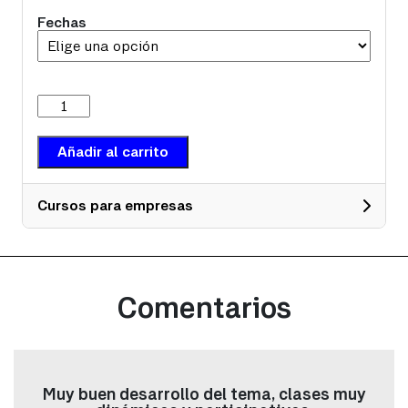
Fechas
Conceptos
básicos
de
rodamientos
Añadir al carrito
cantidad
Cursos para empresas
Datos
Seleccionar tipo de persona: (copia)
*
Comentarios
Nombre
*
Muy buen desarrollo del tema, clases muy