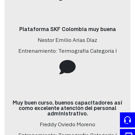
Tipo de industria
*
Plataforma SKF Colombia muy buena
Nestor Emilio Arias Díaz
Ciudad
*
Entrenamiento: Termografía Categoría I
Interés
Tipo de interés
*
Muy buen curso, buenos capacitadores así
como excelente atención del personal
Términos y condiciones
administrativo.
Acepta términos y condiciones
Freddy Oviedo Moreno
Si